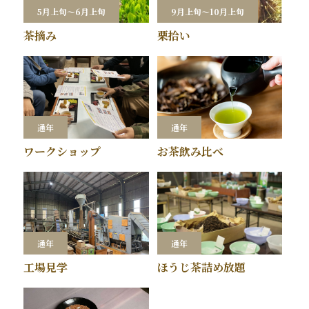
5月上旬～6月上旬
9月上旬～10月上旬
茶摘み
栗拾い
通年
通年
ワークショップ
お茶飲み比べ
通年
通年
工場見学
ほうじ茶詰め放題